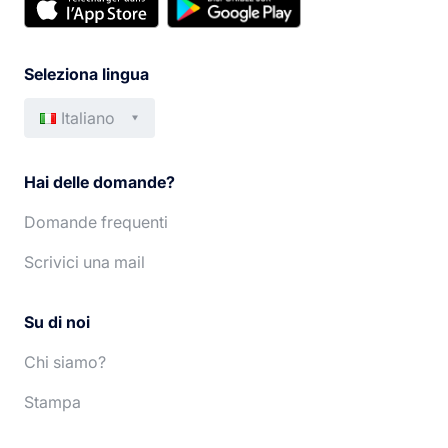
Seleziona lingua
Italiano
Français
Deutsch
Hai delle domande?
English
Português
Domande frequenti
Español
Nederlands
Scrivici una mail
Su di noi
Chi siamo?
Stampa