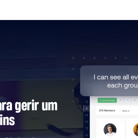
ra gerir um
ins