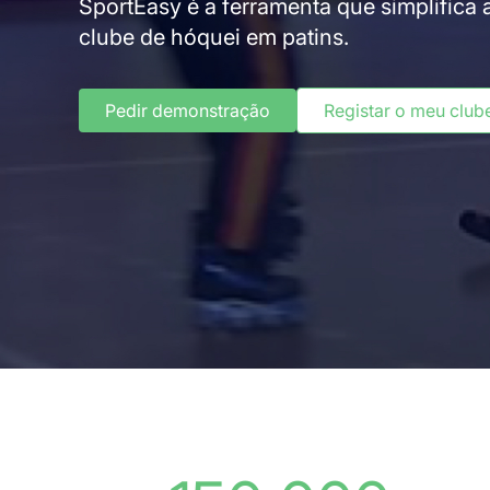
SportEasy é a ferramenta que simplifica
clube de hóquei em patins.
Pedir demonstração
Registar o meu club