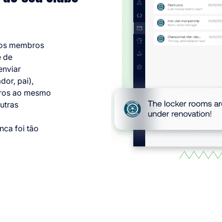
e os membros
e de
enviar
or, pai),
bros ao mesmo
utras
ca foi tão