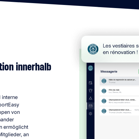
ion innerhalb
 interne
portEasy
uppen von
nander
n ermöglicht
itglieder, an