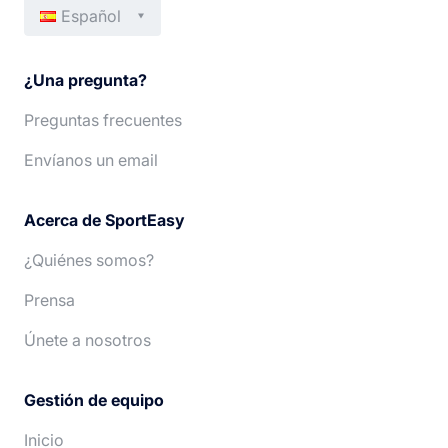
Español
Français
Italiano
¿Una pregunta?
English
Português
Preguntas frecuentes
Deutsch
Nederlands
Envíanos un email
Acerca de SportEasy
¿Quiénes somos?
Prensa
Únete a nosotros
Gestión de equipo
Inicio