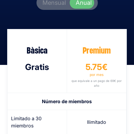
Mensual
Anual
Bàsica
Premium
Gratis
5.75€
por mes
que equivale a un pago de 69€ por
año
Número de miembros
Limitado a 30
Ilimitado
miembros