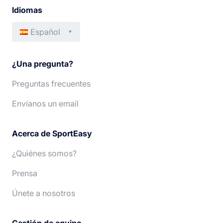
Idiomas
Español
Français
Italiano
¿Una pregunta?
English
Português
Preguntas frecuentes
Deutsch
Nederlands
Envíanos un email
Acerca de SportEasy
¿Quiénes somos?
Prensa
Únete a nosotros