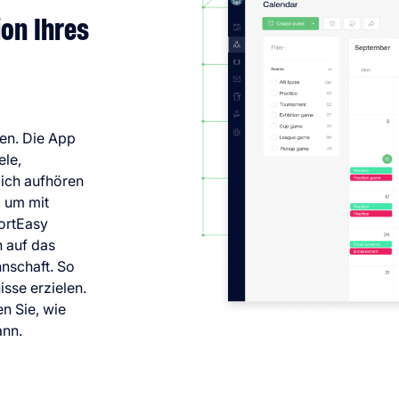
ion Ihres
hen. Die App
ele,
lich aufhören
 um mit
ortEasy
h auf das
nnschaft. So
isse erzielen.
n Sie, wie
ann.