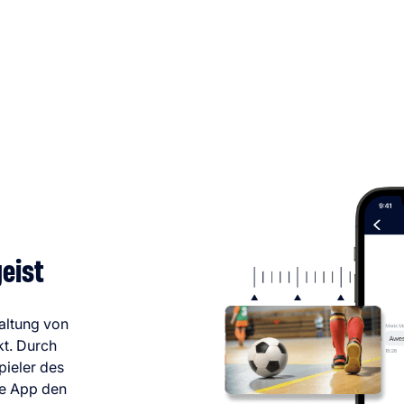
eist
altung von
kt. Durch
pieler des
ie App den