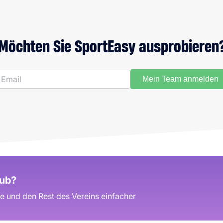
Möchten Sie SportEasy ausprobieren
Mein Team anmelden
lub?
e und den Rest des Vereins einfacher