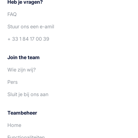
Heb je vragen?
English
Italiano
FAQ
Español
Português
Stuur ons een e-amil
+ 33 1 84 17 00 39
Join the team
Wie zijn wij?
Pers
Sluit je bij ons aan
Teambeheer
Home
Functionaliteiten