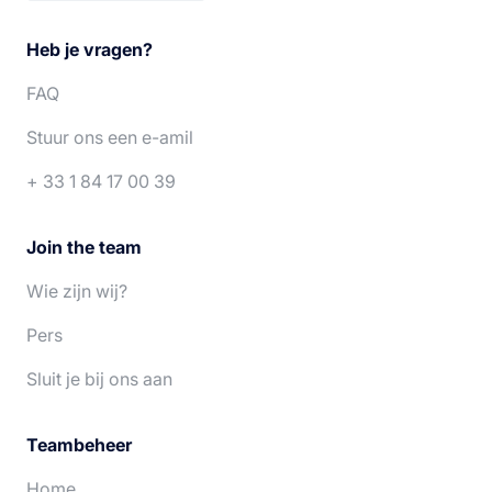
Français
Deutsch
Heb je vragen?
English
Italiano
FAQ
Español
Português
Stuur ons een e-amil
+ 33 1 84 17 00 39
Join the team
Wie zijn wij?
Pers
Sluit je bij ons aan
Teambeheer
Home