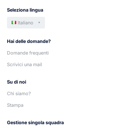
Seleziona lingua
Italiano
Français
Deutsch
Hai delle domande?
English
Português
Domande frequenti
Español
Nederlands
Scrivici una mail
Su di noi
Chi siamo?
Stampa
Gestione singola squadra