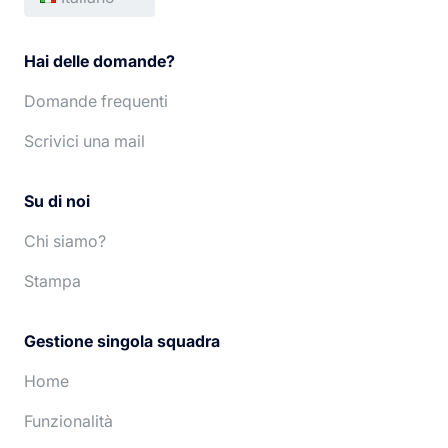
Français
Deutsch
Hai delle domande?
English
Português
Domande frequenti
Español
Nederlands
Scrivici una mail
Su di noi
Chi siamo?
Stampa
Gestione singola squadra
Home
Funzionalità