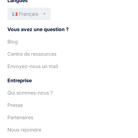
Langues
Français
English
Italiano
Vous avez une question ?
Español
Português
Blog
Centre de ressources
Deutsch
Nederlands
Envoyez-nous un mail
Entreprise
Qui sommes-nous ?
Presse
Partenaires
Nous rejoindre