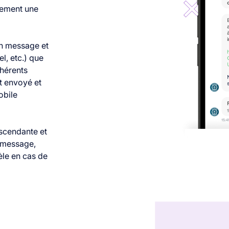
dement une
on message et
l, etc.) que
dhérents
t envoyé et
obile
escendante et
e message,
èle en cas de