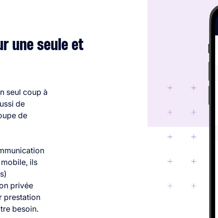
r une seule et
n seul coup à
ussi de
roupe de
communication
mobile, ils
s)
ion privée
r prestation
tre besoin.