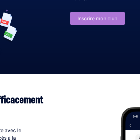
Inscrire mon club
fficacement
e avec le
cès à la