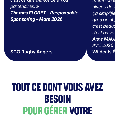
même chose
partenaires. »
niveau de l
Thomas FLORET – Responsable
ça simplifie
Sponsoring – Mars 2026
gros point
c’est beau
c’est un vr
Anne MAUF
Avril 2026
SCO Rugby Angers
Wildcats 
TOUT CE DONT VOUS AVEZ
BESOIN
POUR GÉRER
VOTRE