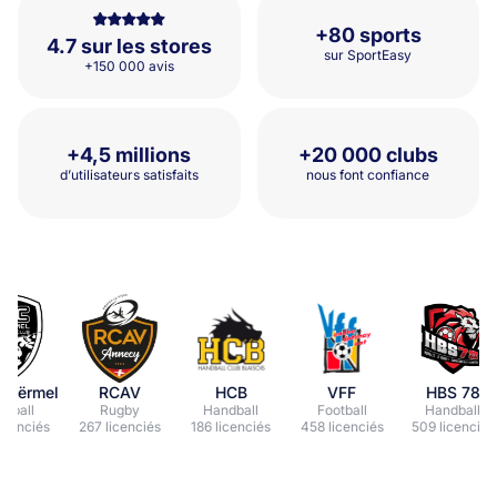
+80 sports
4.7 sur les stores
sur SportEasy
+150 000 avis
+4,5 millions
+20 000 clubs
d’utilisateurs satisfaits
nous font confiance
ërmel
RCAV
HCB
VFF
HBS 78
ll
Rugby
Handball
Football
Handball
nciés
267 licenciés
186 licenciés
458 licenciés
509 licenciés