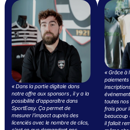
« Grâce à l
paiements 
« Dans la partie digitale dans
inscription
notre offre aux sponsors , il y a la
événements
possibilité d’apparaître dans
toutes nos
SportEasy. Ça permet de
frais pour l
mesurer l’impact auprès des
beaucoup 
licenciés avec le nombre de clics,
il fallait r
c’est ce que demandent nos