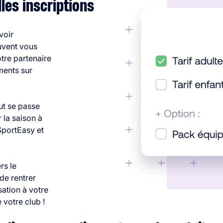
les inscriptions
voir
uvent vous
tre partenaire
ements sur
out se passe
 la saison à
SportEasy et
rs le
 de rentrer
sation à votre
 votre club !