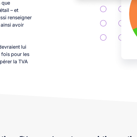
s que
tail – et
ussi renseigner
ainsi avoir
devraient lui
 fois pour les
upérer la TVA