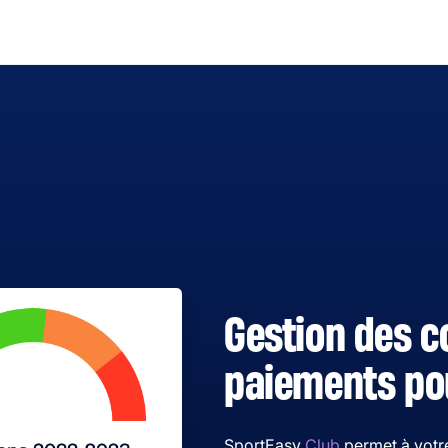
Gestion des c
paiements pou
SportEasy
Club
permet à votre