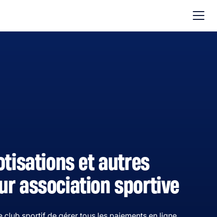
otisations et autres
r association sportive
 club sportif de gérer tous les paiements en ligne