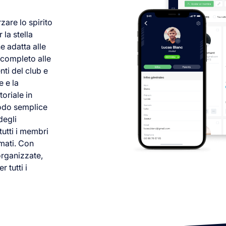
zare lo spirito
 la stella
e adatta alle
 completo alle
nti del club e
e e la
oriale in
modo semplice
degli
tutti i membri
rmati. Con
organizzate,
 tutti i