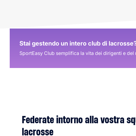
Stai gestendo un intero club di lacrosse
SportEasy Club semplifica la vita dei dirigenti e del 
Federate intorno alla vostra s
lacrosse