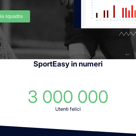
mia squadra
SportEasy in numeri
3 000 000
Utenti felici