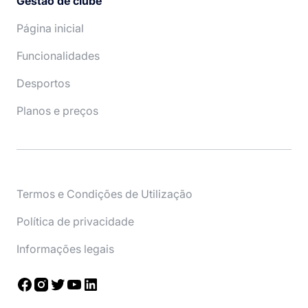
Gestão de clube
Página inicial
Funcionalidades
Desportos
Planos e preços
Termos e Condições de Utilização
Política de privacidade
Informações legais
Facebook
Instagram
Twitter
YouTube
LinkedIn