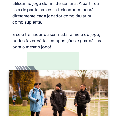
utilizar no jogo do fim de semana. A partir da
lista de participantes, o treinador colocará
diretamente cada jogador como titular ou
como suplente.
E se o treinador quiser mudar a meio do jogo,
podes fazer várias composições e guardá-las
para o mesmo jogo!