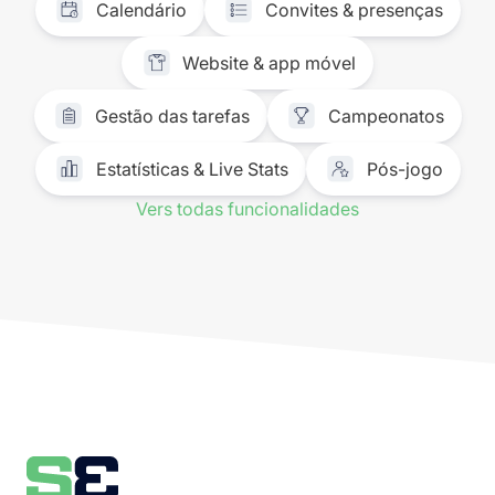
Calendário
Convites & presenças
Website & app móvel
Gestão das tarefas
Campeonatos
Estatísticas & Live Stats
Pós-jogo
Vers todas funcionalidades