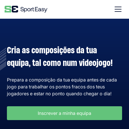
Cria as composições da tua
equipa, tal como num videojogo!
Prepara a composição da tua equipa antes de cada
jogo para trabalhar os pontos fracos dos teus
jogadores e estar no ponto quando chegar o dia!
Inscrever a minha equipa