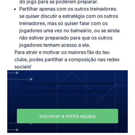
do jogo para se poderem preparar.
Partilhar apenas com os outros treinadores:
se quiser discutir a estratégia com os outros
treinadores, mas só quiser falar com os
jogadores uma vez no balneário, ou se ainda
não estiver preparado para que os outros
jogadores tenham acesso a ela.
Para atrair e motivar os maiores fãs do teu
clube, podes partilhar a composição nas redes
sociais!
Gere a tua equipa gratuitamente e poupa
horas de trabalho todas as semanas!
Inscrever a minha equipa