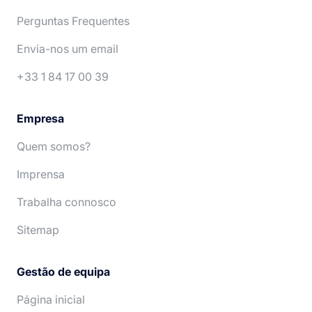
English
Italiano
Perguntas Frequentes
Español
Nederlands
Envia-nos um email
+33 1 84 17 00 39
Empresa
Quem somos?
Imprensa
Trabalha connosco
Sitemap
Gestão de equipa
Página inicial