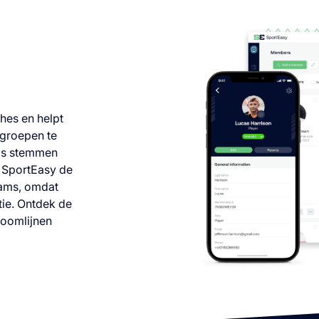
hes en helpt
tgroepen te
als stemmen
t SportEasy de
eams, omdat
ie. Ontdek de
roomlijnen