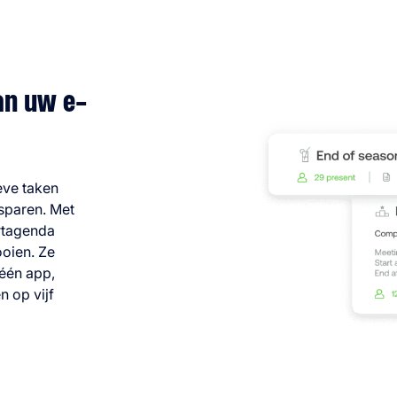
an uw e-
eve taken
sparen. Met
rtagenda
ooien. Ze
één app,
n op vijf