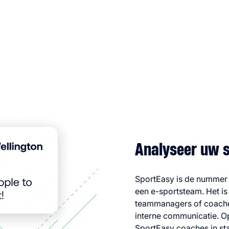
Analyseer uw s
SportEasy is de nummer 
een e-sportsteam. Het i
teammanagers of coaches
interne communicatie. O
SportEasy coaches in sta