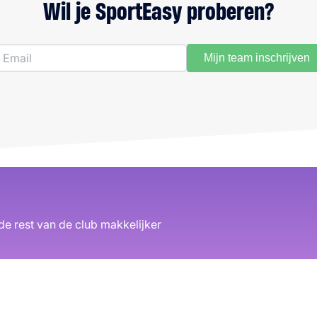
Wil je SportEasy proberen?
Mijn team inschrijven
de rest van de club makkelijker