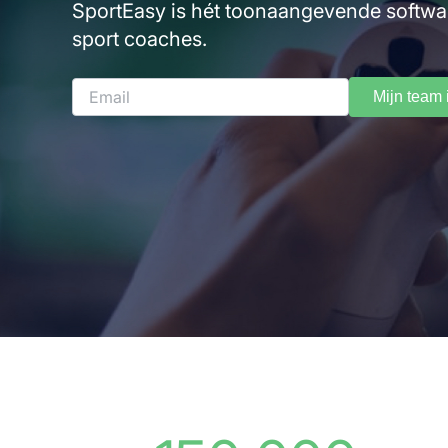
SportEasy is hét toonaangevende softw
sport coaches.
Mijn team 