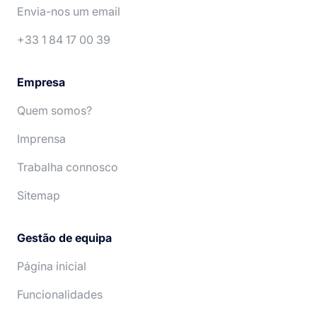
Español
Nederlands
Envia-nos um email
+33 1 84 17 00 39
Empresa
Quem somos?
Imprensa
Trabalha connosco
Sitemap
Gestão de equipa
Página inicial
Funcionalidades