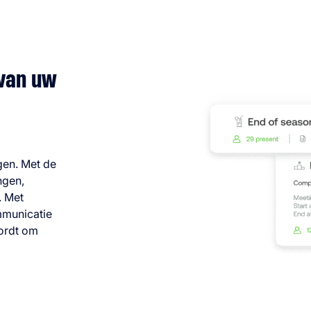
 van uw
gen. Met de
ngen,
. Met
mmunicatie
wordt om