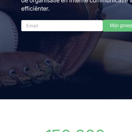
de organisatie en interne communicatie v
efficiënter.
Mijn groep