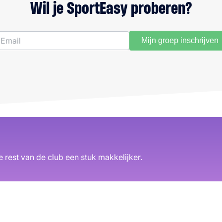
Wil je SportEasy proberen?
Mijn groep inschrijven
 rest van de club een stuk makkelijker.