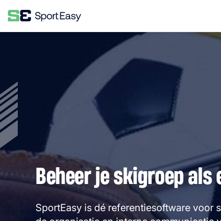
Beheer je skigroep als 
SportEasy is dé referentiesoftware voor 