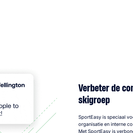
Verbeter de c
skigroep
SportEasy is speciaal v
organisatie en interne c
Met SportEasy is verbond