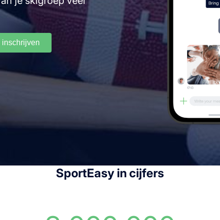
an je skigroep veel
 inschrijven
SportEasy in cijfers