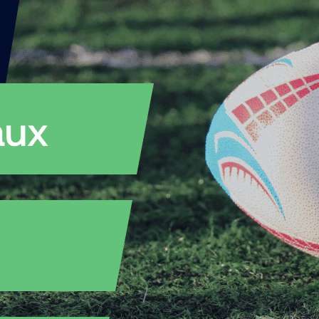
Fiches d’entraînements
Rugby
Plan estival 
– U15 à U21
12 mars 2023
3min