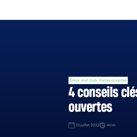
Gérer mon club
Portes ouvertes
4 conseils cl
ouvertes
13 juillet 2022
4min