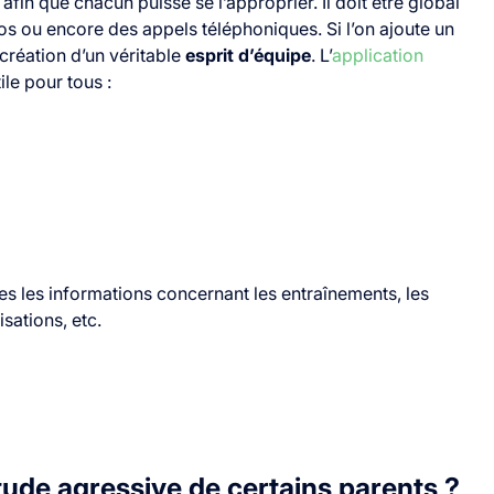
 afin que chacun puisse se l’approprier. Il doit être global
os ou encore des appels téléphoniques. Si l’on ajoute un
a création d’un véritable
esprit d’équipe
. L’
application
ile pour tous :
tes les informations concernant les entraînements, les
sations, etc.
itude agressive de certains parents ?