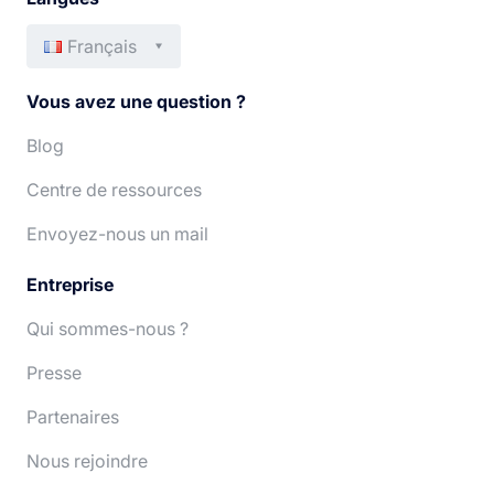
Français
English
Italiano
Vous avez une question ?
Español
Português
Blog
Centre de ressources
Deutsch
Nederlands
Envoyez-nous un mail
Entreprise
Qui sommes-nous ?
Presse
Partenaires
Nous rejoindre