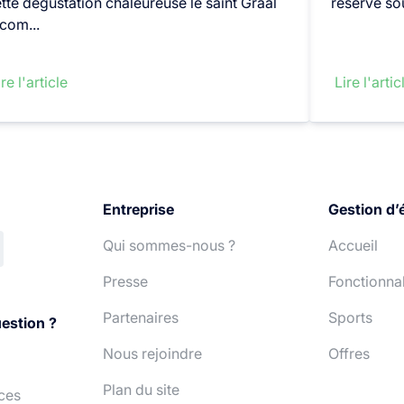
tte dégustation chaleureuse le saint Graal
réserve so
com...
re l'article
Lire l'artic
Entreprise
Gestion d’
Qui sommes-nous ?
Accueil
Presse
Fonctionnal
Partenaires
Sports
estion ?
Nous rejoindre
Offres
Plan du site
ces