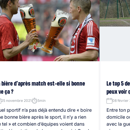
 bière d’après match est-elle si bonne
Le top 5 d
e ça ?
peux voir 
25 novembre 2021
5min
08 février
el sportif n’a pas déjà entendu dire « boire
Entre ton 
e bonne bière après le sport, il n’y a rien
domicile o
 tel » et combien d’équipes voient dans
avec la gu