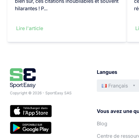
bien sûr, ces citations inoubliables et souvent
ce
hilarantes ! P...
ré
Lire l'article
Li
Langues
Français
Copyright © 2026 - SportEasy SAS
Vous avez une qu
Blog
Centre de ressour