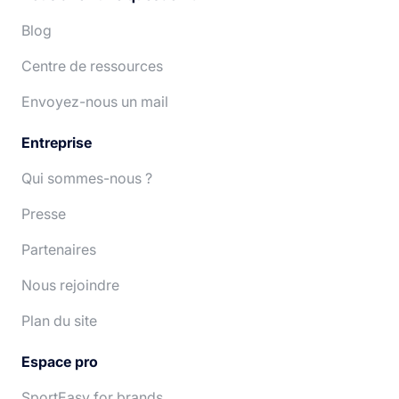
Español
Português
Blog
Centre de ressources
Deutsch
Nederlands
Envoyez-nous un mail
Entreprise
Qui sommes-nous ?
Presse
Partenaires
Nous rejoindre
Plan du site
Espace pro
SportEasy for brands