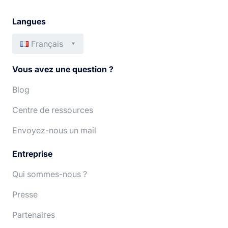
Langues
Français
English
Italiano
Vous avez une question ?
Español
Português
Blog
Centre de ressources
Deutsch
Nederlands
Envoyez-nous un mail
Entreprise
Qui sommes-nous ?
Presse
Partenaires