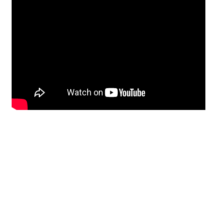
Un club plus organisé à tous les niveaux
450 licenciés
– Grand Est
Découvrez comment les dirigeants du VNVB ont
amélioré leur quotidien en adoptant SportEasy
pour centraliser toutes les informations et les
communications liées au club.