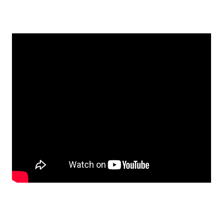
VANDOEUVRE NANCY VOLLEYBALL
🏐
Un suivi des paiements simplifiée
450 licenciés
– Grand Est
Découvrez comment le VNVB récupère plus
facilement les paiements de ses adhérents sur
SportEasy pour l’organisation de stages ou lors
des déplacements.