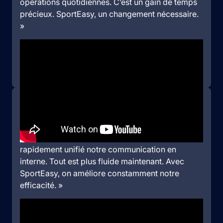
opérations quotidiennes. C’est un gain de temps
précieux. SportEasy, un changement nécessaire.
»
Pierre Chevalier
Président
,
Rugby Club Versailles
625 licenciés
MIEUX COMMUNIQUER
« SportEasy est un outil précieux de
communication et d’organisation. L’application a
rapidement unifié notre communication en
interne. Tout est plus fluide maintenant. Avec
SportEasy, on améliore constamment notre
efficacité. »
Benoit Janny
Président, Volley Club de Belleville Beaujolais