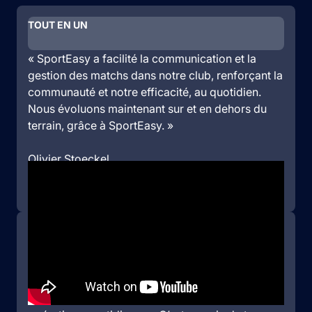
TOUT EN UN
« SportEasy a facilité la communication et la
gestion des matchs dans notre club, renforçant la
communauté et notre efficacité, au quotidien.
Nous évoluons maintenant sur et en dehors du
terrain, grâce à SportEasy. »
Olivier Stoeckel
Président, Handball Club Viennois
200 licenciés
GAIN DE TEMPS
« Avec SportEasy, la gestion de nos 625
membres s’est transformée, résolvant des
problèmes de communication et améliorant nos